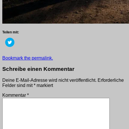
Teilen mit:
Klick,
um
über
Twitter
zu
Getaggt
Bookmark the permalink.
teilen
mit
(Wird
in
2020
,
Schreibe einen Kommentar
neuem
wege
Fenster
geöffnet)
Deine E-Mail-Adresse wird nicht veröffentlicht.
Erforderliche
Felder sind mit
*
markiert
Kommentar
*