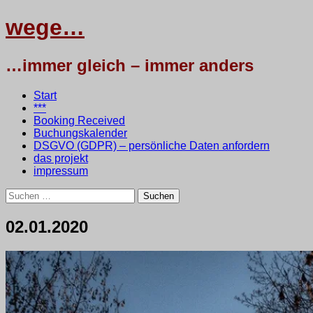
wege…
…immer gleich – immer anders
Menü
Zum
Start
Inhalt
***
springen
Booking Received
Buchungskalender
DSGVO (GDPR) – persönliche Daten anfordern
das projekt
impressum
Suchen
nach:
02.01.2020
3.
•
testbaum
Januar
2020