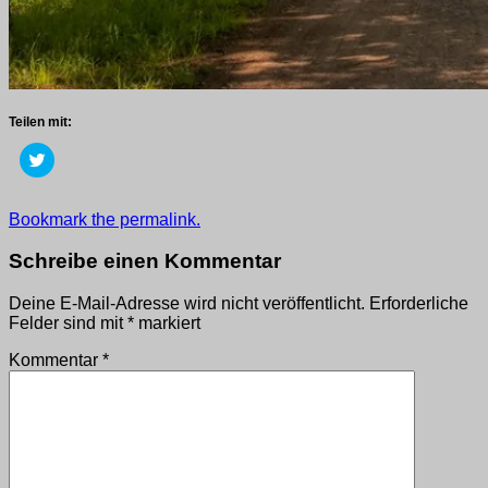
Teilen mit:
Klick,
um
über
Twitter
zu
Getaggt
Bookmark the permalink.
teilen
mit
(Wird
in
2019
,
Schreibe einen Kommentar
neuem
wege
Fenster
geöffnet)
Deine E-Mail-Adresse wird nicht veröffentlicht.
Erforderliche
Felder sind mit
*
markiert
Kommentar
*