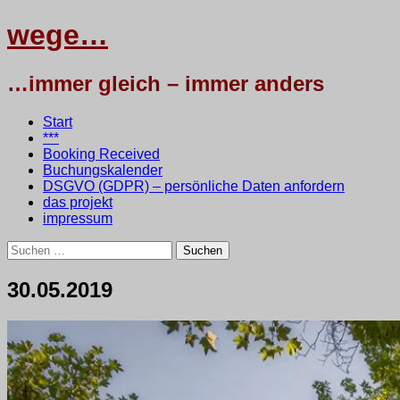
wege…
…immer gleich – immer anders
Menü
Zum
Start
Inhalt
***
springen
Booking Received
Buchungskalender
DSGVO (GDPR) – persönliche Daten anfordern
das projekt
impressum
Suchen
nach:
30.05.2019
30.
•
testbaum
Mai
2019