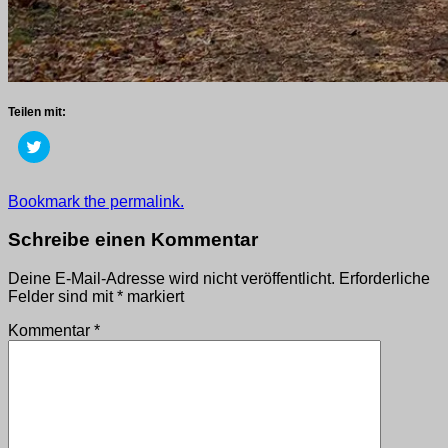
Teilen mit:
Klick,
um
über
Twitter
zu
Getaggt
Bookmark the permalink.
teilen
mit
(Wird
in
2018
,
Schreibe einen Kommentar
neuem
wege
Fenster
geöffnet)
Deine E-Mail-Adresse wird nicht veröffentlicht.
Erforderliche
Felder sind mit
*
markiert
Kommentar
*