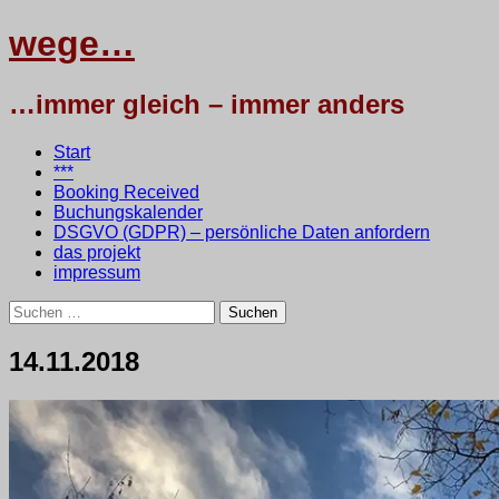
wege…
…immer gleich – immer anders
Menü
Zum
Start
Inhalt
***
springen
Booking Received
Buchungskalender
DSGVO (GDPR) – persönliche Daten anfordern
das projekt
impressum
Suchen
nach:
14.11.2018
14.
•
testbaum
November
2018