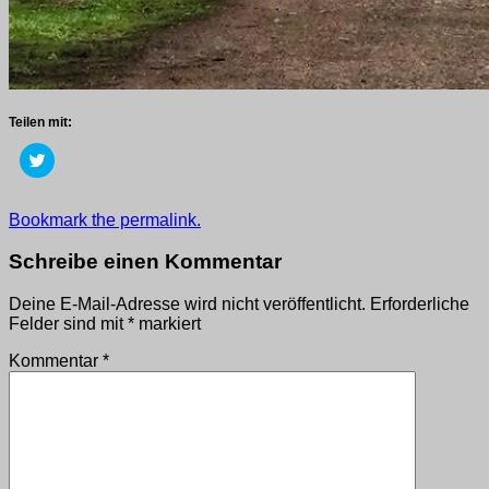
Teilen mit:
Klick,
um
über
Twitter
zu
Getaggt
Bookmark the permalink.
teilen
mit
(Wird
in
2018
,
Schreibe einen Kommentar
neuem
wege
Fenster
geöffnet)
Deine E-Mail-Adresse wird nicht veröffentlicht.
Erforderliche
Felder sind mit
*
markiert
Kommentar
*