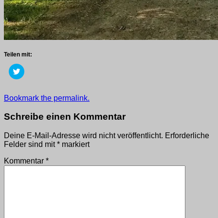
Teilen mit:
Klick,
um
über
Twitter
zu
Getaggt
Bookmark the permalink.
teilen
mit
(Wird
in
2018
,
Schreibe einen Kommentar
neuem
wege
Fenster
geöffnet)
Deine E-Mail-Adresse wird nicht veröffentlicht.
Erforderliche
Felder sind mit
*
markiert
Kommentar
*