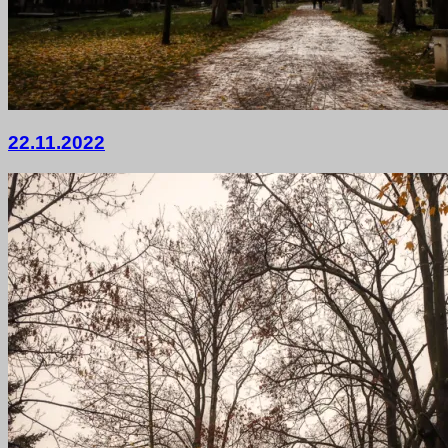
22.
22.11.2022
November
2022