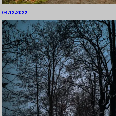
4.
04.12.2022
Dezember
2022