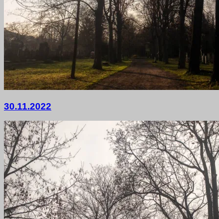
1.
30.11.2022
Dezember
2022