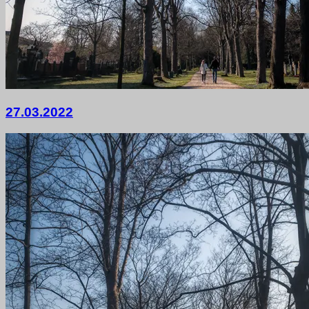
27.
27.03.2022
März
2022