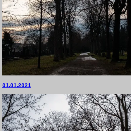
4.
01.01.2021
Januar
2021