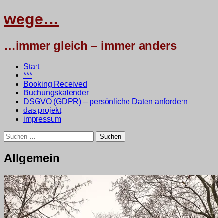
wege…
…immer gleich – immer anders
Menü
Zum
Start
Inhalt
***
springen
Booking Received
Buchungskalender
DSGVO (GDPR) – persönliche Daten anfordern
das projekt
impressum
Suchen
nach:
wege…
Allgemein