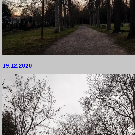
20.
19.12.2020
Dezember
2020