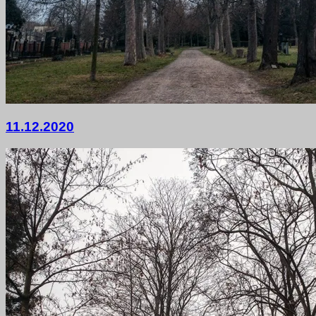
12.
11.12.2020
Dezember
2020