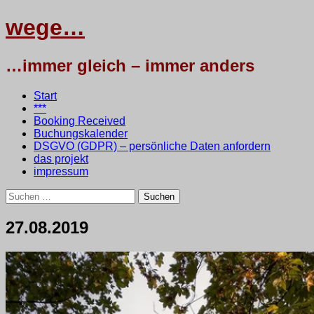
wege…
…immer gleich – immer anders
Menü
Zum
Start
Inhalt
***
springen
Booking Received
Buchungskalender
DSGVO (GDPR) – persönliche Daten anfordern
das projekt
impressum
Suchen
nach:
27.08.2019
28.
•
testbaum
August
2019