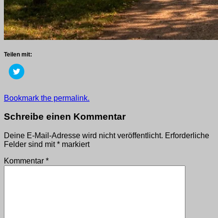
Teilen mit:
Klick,
um
über
Twitter
zu
Getaggt
Bookmark the permalink.
teilen
mit
(Wird
in
2019
,
Schreibe einen Kommentar
neuem
wege
Fenster
geöffnet)
Deine E-Mail-Adresse wird nicht veröffentlicht.
Erforderliche
Felder sind mit
*
markiert
Kommentar
*