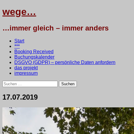
wege…
…immer gleich – immer anders
Menü
Zum
Start
Inhalt
***
springen
Booking Received
Buchungskalender
DSGVO (GDPR) – persönliche Daten anfordern
das projekt
impressum
Suchen
nach:
17.07.2019
17.
•
testbaum
Juli
2019