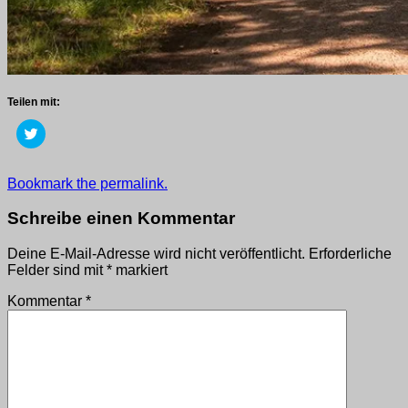
Teilen mit:
Klick,
um
über
Twitter
zu
Getaggt
Bookmark the permalink.
teilen
mit
(Wird
in
2019
,
Schreibe einen Kommentar
neuem
wege
Fenster
geöffnet)
Deine E-Mail-Adresse wird nicht veröffentlicht.
Erforderliche
Felder sind mit
*
markiert
Kommentar
*